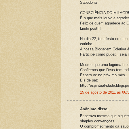
Sabedoria
CONSCIÊNCIA DO MILAGRE
É o que mais louvo e agrade
Feliz de quem agradece ao C
Lindo post!!!
No dia 22, tem festa no meu 
carinho...
A nossa Blogagem Coletiv
Participe como puder... seja 
Mesmo que uma lágrima brot
Confiemos que Deus tem toda
Espero vc no próximo mês...
Bjs de paz
http://espiritual-idade.blogsp
15 de agosto de 2011 às 06:
Anônimo disse...
Esperava mesmo que alguém 
simples convenções.
O comprometimento da saúde 