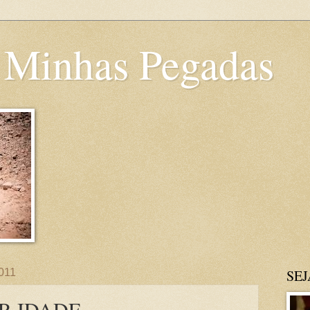
 Minhas Pegadas
2011
SE
R IDADE