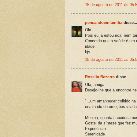
15 de agosto de 2011 às 05:
pensandoemfamilia
disse..
Olá
Pois eu já estou rica, nem t
Concordo que a saúde é um d
idade.
bjs
15 de agosto de 2011 às 05:
Roselia Bezerra
disse...
Olá, amiga
Desejo-lhe que a encontre n
"...um amanhecer colhido na l
orvalhado de emoções vividas
Menina, quanta sabedoria nos
Gostei da síntese que fez mui
Experiência
Serenidade