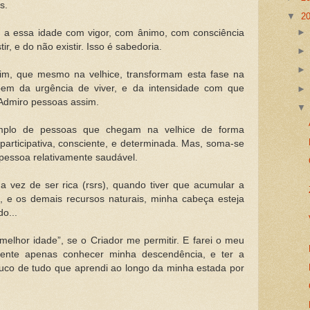
s.
▼
2
 a essa idade com vigor, com ânimo, com consciência
tir, e do não existir. Isso é sabedoria.
im, que mesmo na velhice, transformam esta fase na
bem da urgência de viver, e da intensidade com que
 Admiro pessoas assim.
plo de pessoas que chegam na velhice de forma
 participativa, consciente, e determinada. Mas, soma-se
pessoa relativamente saudável.
vez de ser rica (rsrs), quando tiver que acumular a
o, e os demais recursos naturais, minha cabeça esteja
o...
elhor idade”, se o Criador me permitir. E farei o meu
ente apenas conhecer minha descendência, e ter a
ouco de tudo que aprendi ao longo da minha estada por