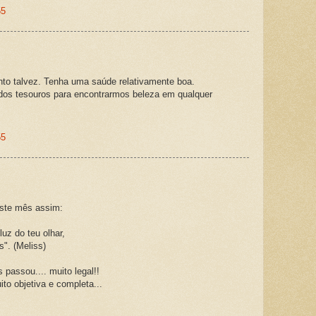
55
.
anto talvez. Tenha uma saúde relativamente boa.
os tesouros para encontrarmos beleza em qualquer
55
este mês assim:
uz do teu olhar,
". (Meliss)
 passou.... muito legal!!
to objetiva e completa...