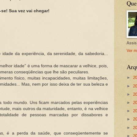
Que
-se! Sua vez vai chegar!
Assis
Ver m
 idade da experiência, da serenidade, da sabedoria...
.
Arq
elhor idade” é uma forma de mascarar a velhice, pois,
úmeras conseqüências que lhe são peculiares.
►
2
ento físico, muitas incapacidades, muitas limitações,
idades... Mas, nem por isso deixa de ter sua beleza e
►
2
►
2
a todo mundo. Uns ficam marcados pelas experiências
►
2
entude, mais outros da maturidade, entanto, é na velhice
►
2
otalidade de pessoas marcadas por dissabores e
►
2
►
2
das, é a perda da saúde, que conseqüentemente se
►
2