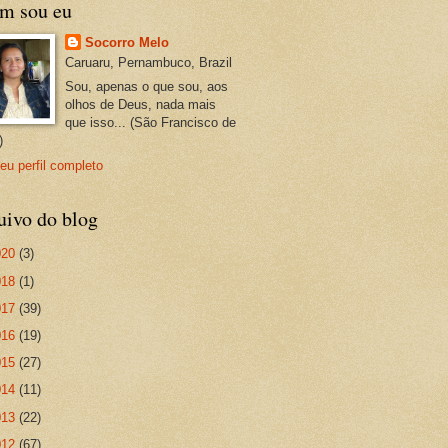
m sou eu
Socorro Melo
Caruaru, Pernambuco, Brazil
Sou, apenas o que sou, aos
olhos de Deus, nada mais
que isso... (São Francisco de
)
eu perfil completo
uivo do blog
020
(3)
018
(1)
017
(39)
016
(19)
015
(27)
014
(11)
013
(22)
012
(67)