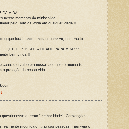
 DA VIDA
ço nesse momento da minha vida...
riador pelo Dom da Voda em qualquer idade!!!
blog que fará 2 anos... vou esperar vc, com muito
a é: O QUE É ESPIRITUALIDADE PARA MIM???
muito bem vinda!!!
e como o orvalho em nossa face nesse momento...
 a proteção da nossa vida...
ot.com/
51
questionasse o termo "melhor idade". Convenções,
realmente modifica o ritmo das pessoas, mas veja o