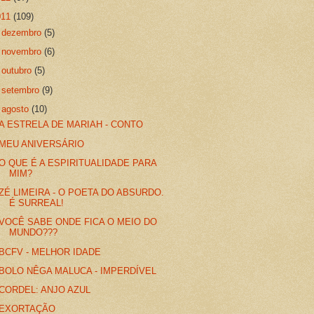
011
(109)
►
dezembro
(5)
►
novembro
(6)
►
outubro
(5)
►
setembro
(9)
▼
agosto
(10)
A ESTRELA DE MARIAH - CONTO
MEU ANIVERSÁRIO
O QUE É A ESPIRITUALIDADE PARA
MIM?
ZÉ LIMEIRA - O POETA DO ABSURDO.
É SURREAL!
VOCÊ SABE ONDE FICA O MEIO DO
MUNDO???
BCFV - MELHOR IDADE
BOLO NÊGA MALUCA - IMPERDÍVEL
CORDEL: ANJO AZUL
EXORTAÇÃO