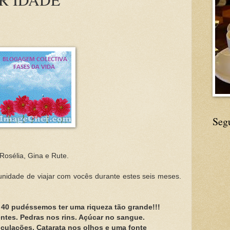
Seg
Rosélia, Gina e Rute.
nidade de viajar com vocês durante estes seis meses.
 40 pudéssemos ter uma riqueza tão grande!!!
ntes. Pedras nos rins. Açúcar no sangue.
culações, Catarata nos olhos e uma fonte