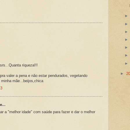
rsrs...Quanta riqueza!!!
►
2
ra valer a pena e não estar pendurados, vegetando
 minha mãe...beijos,chica
13
e...
r a "melhor idade" com saúde para fazer e dar o melhor